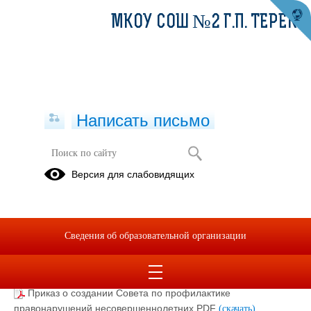
МКОУ СОШ №2 Г.П. ТЕРЕК
Написать письмо
Совет профилактики
Версия для слабовидящих
правонарушений
Состав СПП 2023-2024 уч.г.pdf
(скачать)
(посмотреть)
Состав комиссии на 2023-2024.pdf
(скачать)
(посмотреть)
Сведения об образовательной организации
План работы Совета профилактики 2023-2024.pdf
(скачать)
(посмотреть)
анализ СП 2023.pdf
(скачать)
(посмотреть)
Приказ о создании Совета по профилактике
правонарушений несовершеннолетних.PDF
(скачать)