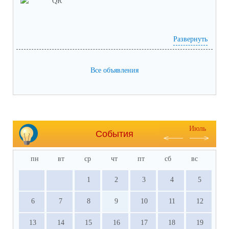
Развернуть
анкета доступна по QR-коду, а так же по прямой
Все объявления
ссылке:
https://bus.gov.ru/qrcode/rate/239282?agencyId=93146
Июль
События
пн
вт
ср
чт
пт
сб
вс
1
2
3
4
5
6
7
8
9
10
11
12
13
14
15
16
17
18
19