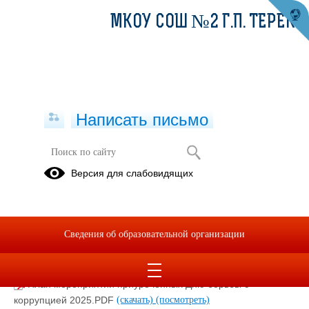
МКОУ СОШ №2 Г.П. ТЕРЕК
Написать письмо
СТОП Коррупция
Версия для слабовидящих
Информация
о доходах
руководителя
Сведения об образовательной организации
школы
План мероприятий приуроченных Дню борьбы с
коррупцией 2025.PDF
(скачать)
(посмотреть)