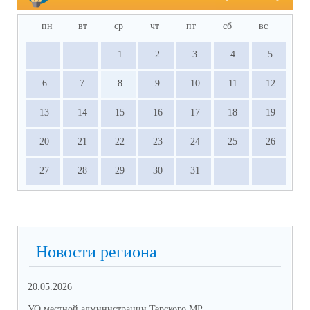
пн
вт
ср
чт
пт
сб
вс
1
2
3
4
5
6
7
8
9
10
11
12
13
14
15
16
17
18
19
20
21
22
23
24
25
26
27
28
29
30
31
Новости региона
20.05.2026
09.
УО местной администрации Терского МР
УО 