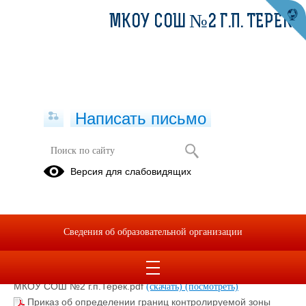
МКОУ СОШ №2 Г.П. ТЕРЕК
Написать письмо
Персональные данные
Версия для слабовидящих
Политика обработки персональных данных в МКОУ СОШ
№2 г.п.Терек.pdf
(скачать)
(посмотреть)
Положение об обработке персональных данных
Сведения об образовательной организации
обучающихся МКОУ СОШ №2 и третьих лиц.pdf
(скачать)
(посмотреть)
Положение о защите персональных данных работников
МКОУ СОШ №2 г.п.Терек.pdf
(скачать)
(посмотреть)
Приказ об определении границ контролируемой зоны