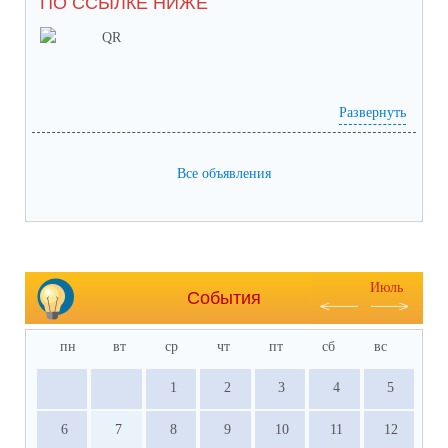
ПО ССЫЛКЕ НИЖЕ
Развернуть
анкета доступна по QR-коду, а так же по прямой
Все объявления
ссылке:
https://bus.gov.ru/qrcode/rate/239282?agencyId=93146
Июль
События
пн
вт
ср
чт
пт
сб
вс
1
2
3
4
5
6
7
8
9
10
11
12