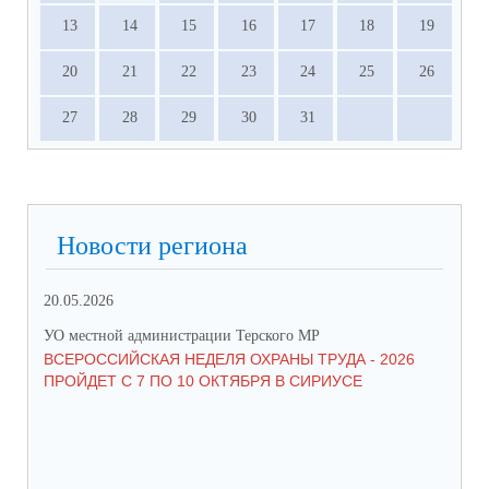
13
14
15
16
17
18
19
20
21
22
23
24
25
26
27
28
29
30
31
Новости региона
20.05.2026
09.
УО местной администрации Терского МР
УО 
ВСЕРОССИЙСКАЯ НЕДЕЛЯ ОХРАНЫ ТРУДА - 2026
«Б
ПРОЙДЕТ С 7 ПО 10 ОКТЯБРЯ В СИРИУСЕ